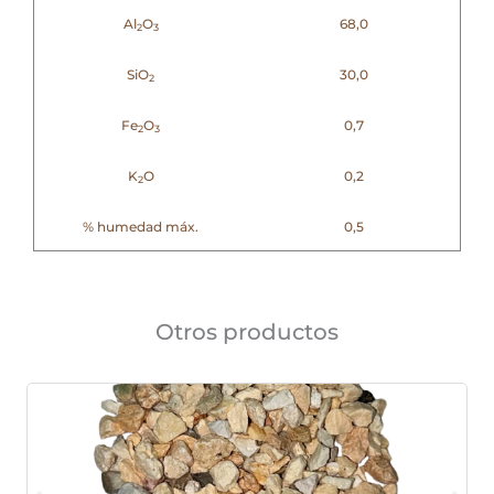
Al
O
68,0
2
3
SiO
30,0
2
Fe
O
0,7
2
3
K
O
0,2
2
% humedad máx.
0,5
Otros productos