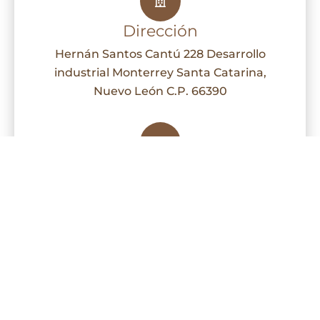
Dirección
Hernán Santos Cantú 228 Desarrollo
industrial Monterrey Santa Catarina,
Nuevo León C.P. 66390
Llámanos
+52 8113590703
Escríbenos
info@circular-mat.com