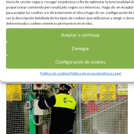
inicio de sesión seguro, recoger estadísticas a fin de optimizar la funcionalidad del
proporcionar contenido personalizado según sus intereses. Haga clic en Aceptar
para aceptar las cookies e ir directamente al sitio o haga clic en configuración de
ver la descripción detallada de los tipos de cookies que utilizamos y elegir si des
determinadas cookies mientras permanece en el sitio.
Aceptar y continuar
Denegar
Configuración de cookies
TRANSFORMING VALUABLE RESOURCES
Política de cookies
Política de privacidad
Aviso Legal